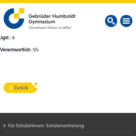
Jgst
.: 6
Verantwortlich
: Sfs
Zurück
Für SchülerInnen: Schülervertretung