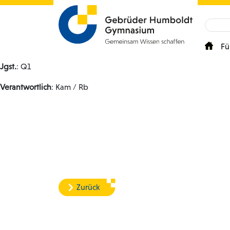
Fü
Jgst.
: Q1
Verantwortlich
: Kam / Rb
Zurück