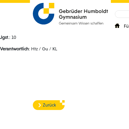
Fü
Jgst
.: 10
Verantwortlich
: Htz / Gu / KL
Zurück