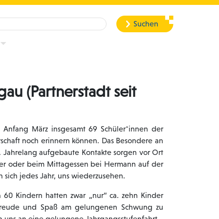
Suchen
au (Partnerstadt seit
n Anfang März insgesamt 69 Schüler*innen der
lerschaft noch erinnern können. Das Besondere an
le. Jahrelang aufgebaute Kontakte sorgen vor Ort
umer oder beim Mittagessen bei Hermann auf der
n sich jedes Jahr, uns wiederzusehen.
 60 Kindern hatten zwar „nur“ ca. zehn Kinder
l, Freude und Spaß am gelungenen Schwung zu
n uns an eine gelungene Jahrgangsstufenfahrt.