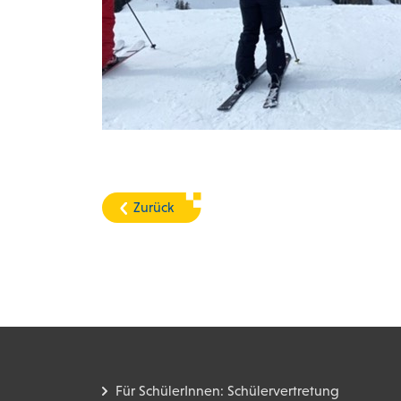
Zurück
Für SchülerInnen: Schülervertretung