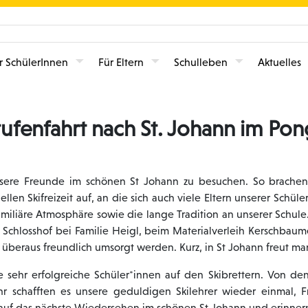
r SchülerInnen
Für Eltern
Schulleben
Aktuelles
ufenfahrt nach St. Johann im Pong
nsere Freunde im schönen St Johann zu besuchen. So brache
ellen Skifreizeit auf, an die sich auch viele Eltern unserer Schü
 familiäre Atmosphäre sowie die lange Tradition an unserer Schu
m Schlosshof bei Familie Heigl, beim Materialverleih Kerschba
 überaus freundlich umsorgt werden. Kurz, in St Johann freut ma
sehr erfolgreiche Schüler*innen auf den Skibrettern. Von den
Jahr schafften es unsere geduldigen Skilehrer wieder einma
r auf das nächste Wiedersehen im schönen St Johann und erinner